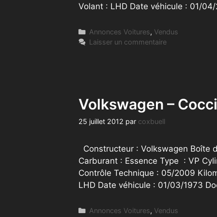
Volant : LHD Date véhicule : 01/0
Catégories
Annonces Voitures
,
Vendus
Laisser un commentaire
Volkswagen – Cocci
25 juillet 2012
par
coxbuell
Constructeur : Volkswagen Boîte de
Carburant : Essence Type : VP Cyl
Contrôle Technique : 05/2009 Kilo
LHD Date véhicule : 01/03/1973 D
Catégories
Annonces Voitures
,
Vendus