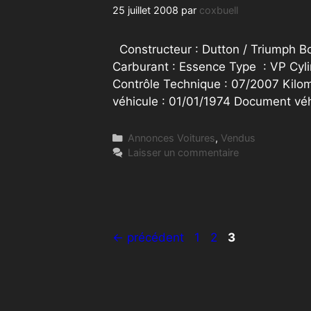
25 juillet 2008
par
coxbuell
Constructeur : Dutton / Triumph Bo
Carburant : Essence Type : VP Cyl
Contrôle Technique : 07/2007 Kilo
véhicule : 01/01/1974 Document v
Catégories
Annonces Voitures
,
Vendus
Laisser un commentaire
Page
Page
Page
←
précédent
1
2
3