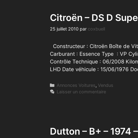
Citroën – DS D Sup
25 juillet 2010
par
coxbuell
Constructeur : Citroën Boîte de Vi
Carburant : Essence Type : VP Cyl
Contrôle Technique : 06/2008 Kilo
LHD Date véhicule : 15/06/1976 D
Catégories
Annonces Voitures
,
Vendus
Laisser un commentaire
Dutton – B+ – 1974