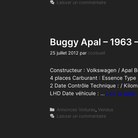
Laisser un commentaire
Buggy Apal – 1963 
25 juillet 2012
par
coxbuell
Constructeur : Volkswagen / Apal Bo
4 places Carburant : Essence Type 
2 Date Contrôle Technique : / Kilo
LHD Date véhicule : …
Lire la suite
Catégories
Annonces Voitures
,
Vendus
Laisser un commentaire