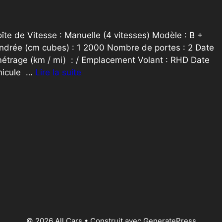
îte de Vitesse : Manuelle (4 vitesses) Modèle : B +
indrée (cm cubes) : 1 2000 Nombre de portes : 2 Date
métrage (km / mi) : / Emplacement Volant : RHD Date
éhicule …
Lire la suite
© 2026 All Cars
• Construit avec
GeneratePress