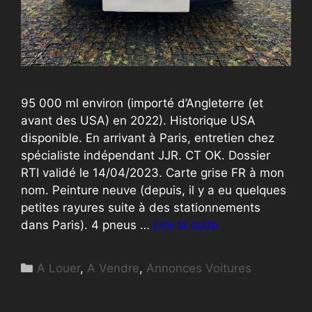
95 000 ml environ (importé d’Angleterre (et
avant des USA) en 2022). Historique USA
disponible. En arrivant à Paris, entretien chez
spécialiste indépendant JJR. CT OK. Dossier
RTI validé le 14/04/2023. Carte grise FR à mon
nom. Peinture neuve (depuis, il y a eu quelques
petites rayures suite à des stationnements
dans Paris). 4 pneus …
Lire la suite
Catégories
A Louer
,
A Vendre
,
Annonces Voitures