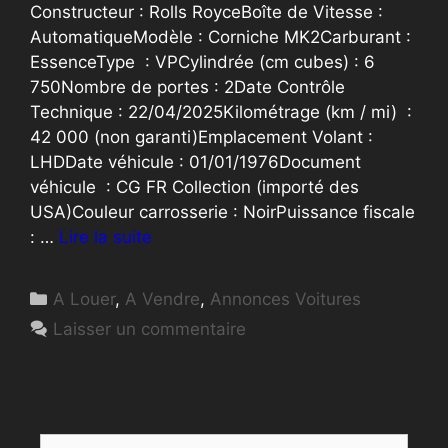
Constructeur : Rolls RoyceBoîte de Vitesse :
AutomatiqueModèle : Corniche MK2Carburant :
EssenceType : VPCylindrée (cm cubes) : 6
750Nombre de portes : 2Date Contrôle
Technique : 22/04/2025Kilométrage (km / mi) :
42 000 (non garanti)Emplacement Volant :
LHDDate véhicule : 01/01/1976Document
véhicule : CG FR Collection (importé des
USA)Couleur carrosserie : NoirPuissance fiscale
: …
Lire la suite
Catégories
A Louer
,
A Vendre
,
Annonces Voitures
Laisser un commentaire
Rechercher :