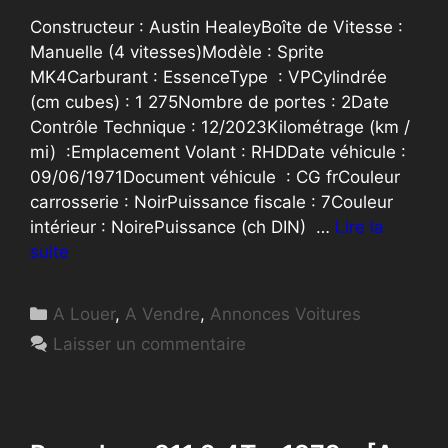
Constructeur : Austin HealeyBoîte de Vitesse :
Manuelle (4 vitesses)Modèle : Sprite
MK4Carburant : EssenceType : VPCylindrée
(cm cubes) : 1 275Nombre de portes : 2Date
Contrôle Technique : 12/2023Kilométrage (km /
mi) :Emplacement Volant : RHDDate véhicule :
09/06/1971Document véhicule : CG frCouleur
carrosserie : NoirPuissance fiscale : 7Couleur
intérieur : NoirePuissance (ch DIN) …
Lire la
suite
Catégories
A Louer
,
A Vendre
,
Annonces Voitures
Laisser un commentaire