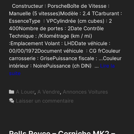
Constructeur : PorscheBoîte de Vitesse :
Manuelle (5 vitesses)Modèle : 2.4 TCarburant :
EssenceType : VPCylindrée (cm cubes) : 2
400Nombre de portes : 2Date Contrôle
Technique : /Kilométrage (km / mi)
:Emplacement Volant : LHDDate véhicule :
00/00/1972Document véhicule : CG frCouleur
carrosserie : GrisePuissance fiscale : …Couleur
intérieur : NoirePuissance (ch DIN) …
Lire la
suite
Catégories
A Louer
,
A Vendre
,
Annonces Voitures
Laisser un commentaire
Rolls Royce – Corniche MK2 –