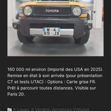
160 000 ml environ (importé des USA en 2025).
Remise en état à son arrivée (pour présentation
CT et tests UTAC) : Options : Carte grise FR.
Prêt à parcourir toutes distances. Visible sur
Paris 20.
Catégories
A Louer
,
A Vendre
,
Annonces Voitures