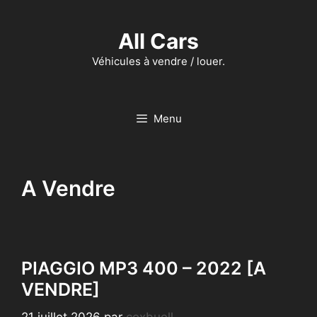
Aller
au
All Cars
contenu
Véhicules à vendre / louer.
Menu
A Vendre
PIAGGIO MP3 400 – 2022 [A
VENDRE]
21 juillet 2026
par
coxbuell