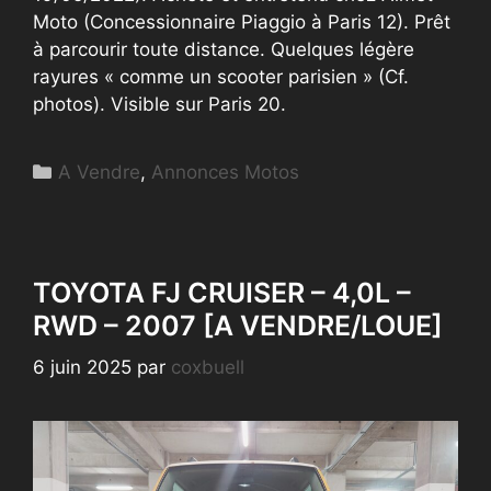
Moto (Concessionnaire Piaggio à Paris 12). Prêt
à parcourir toute distance. Quelques légère
rayures « comme un scooter parisien » (Cf.
photos). Visible sur Paris 20.
Catégories
A Vendre
,
Annonces Motos
TOYOTA FJ CRUISER – 4,0L –
RWD – 2007 [A VENDRE/LOUE]
6 juin 2025
par
coxbuell