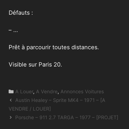
Défauts :
– …
Prêt à parcourir toutes distances.
Visible sur Paris 20.
Catégories
A Louer
,
A Vendre
,
Annonces Voitures
Austin Healey – Sprite MK4 – 1971 – [A
VENDRE / LOUER]
Porsche – 911 2.7 TARGA – 1977 – [PROJET]