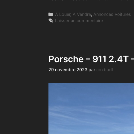
Catégories
A Louer
,
A Vendre
,
Annonces Voitures
Laisser un commentaire
Porsche – 911 2.4T
29 novembre 2023
par
coxbuell