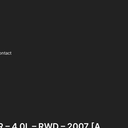
ontact
 – 4,0L – RWD – 2007 [A