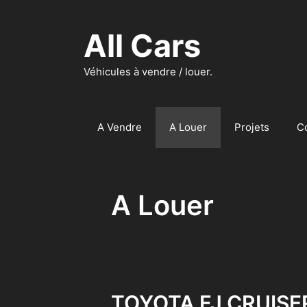
Aller
au
All Cars
contenu
Véhicules à vendre / louer.
A Vendre
A Louer
Projets
C
A Louer
TOYOTA FJ CRUISER