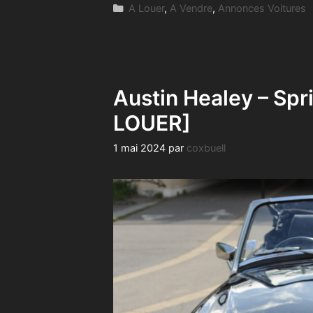
Catégories
A Louer
,
A Vendre
,
Annonces Voitures
Austin Healey – Spr
LOUER]
1 mai 2024
par
coxbuell