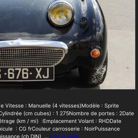
e Vitesse : Manuelle (4 vitesses)Modèle : Sprite
ylindrée (cm cubes) : 1 275Nombre de portes : 2Date
étrage (km / mi) :Emplacement Volant : RHDDate
cule : CG frCouleur carrosserie : NoirPuissance
ePuissance (ch DIN) …
Lire la suite