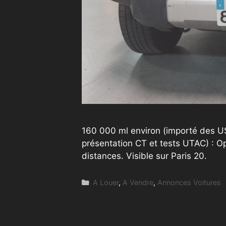
160 000 ml environ (importé des US
présentation CT et tests UTAC) : Opt
distances. Visible sur Paris 20.
Catégories
A Louer
,
A Vendre
,
Annonces Voitures