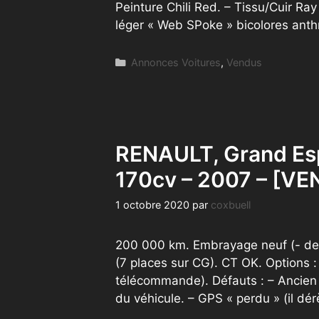
Peinture Chili Red. – Tissu/Cuir Ra
léger « Web SPoke » bicolores anth
Catégories
Annonces Voitures
,
Vendus
RENAULT, Grand Esp
170cv – 2007 – [V
1 octobre 2020
par
coxbuell
200 000 km. Embrayage neuf (- de 
(7 places sur CG). CT OK. Options :
télécommande). Défauts : – Ancien 
du véhicule. – GPS « perdu » (il dé