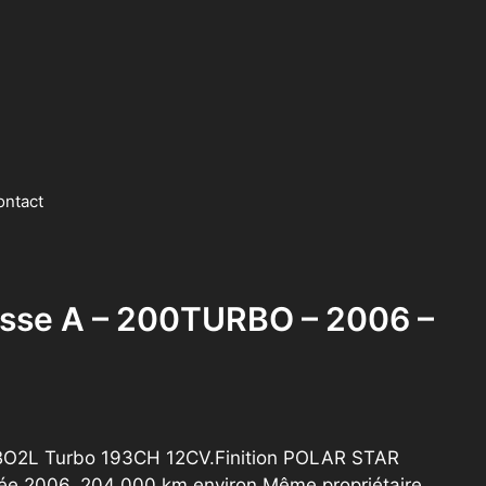
ontact
sse A – 200TURBO – 2006 –
O2L Turbo 193CH 12CV.Finition POLAR STAR
ée 2006. 204 000 km environ.Même propriétaire