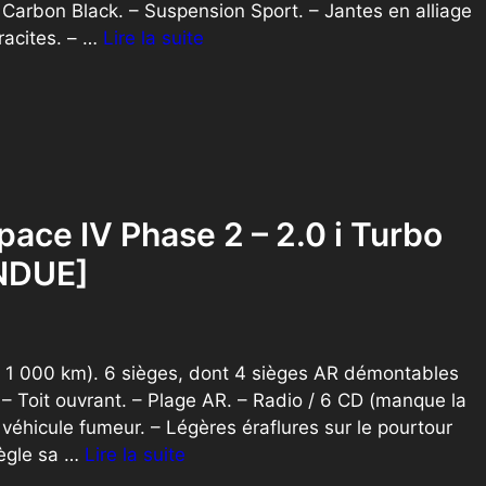
y Carbon Black. – Suspension Sport. – Jantes en alliage
racites. – …
Lire la suite
ace IV Phase 2 – 2.0 i Turbo
ENDUE]
1 000 km). 6 sièges, dont 4 sièges AR démontables
 – Toit ouvrant. – Plage AR. – Radio / 6 CD (manque la
véhicule fumeur. – Légères éraflures sur le pourtour
règle sa …
Lire la suite