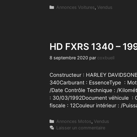
Catégories
Annonces Voitures
,
Vendus
HD FXRS 1340 – 19
8 septembre 2020
par
coxbuell
Constructeur : HARLEY DAVIDSONBoî
340Carburant : EssenceType : Mot
/Date Contrôle Technique : /Kilomé
: 30/03/1992Document véhicule : C
fiscale : 12Couleur intérieur : /Pui
Catégories
Annonces Motos
,
Vendus
Laisser un commentaire