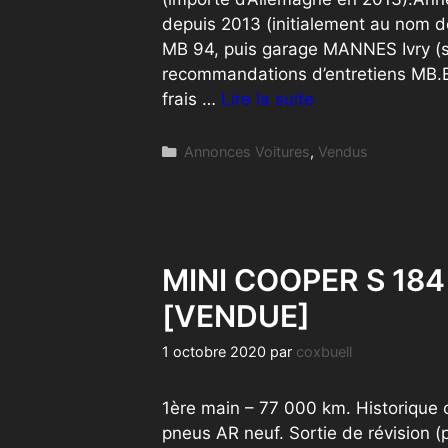
depuis 2013 (initialement au nom de
MB 94, puis garage MANNES Ivry (s
recommandations d’entretiens MB.En
frais …
Lire la suite
Catégories
Annonces Voitures
,
Vendus
MINI COOPER S 184 c
[VENDUE]
1 octobre 2020
par
coxbuell
1ère main – 77 000 km. Historique 
pneus AR neuf. Sortie de révision (