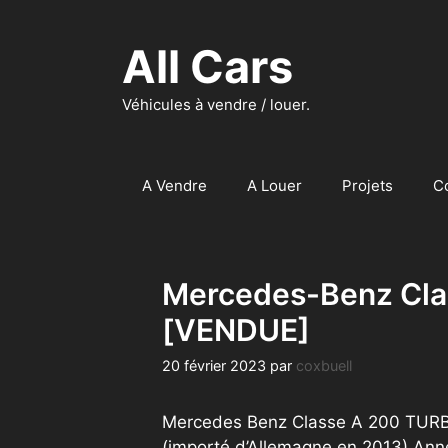
Aller
au
All Cars
contenu
Véhicules à vendre / louer.
A Vendre
A Louer
Projets
C
Mercedes-Benz Cla
[VENDUE]
20 février 2023
par
coxbuell
Mercedes Benz Classe A 200 TURB
(importé d’Allemagne en 2013).Ann