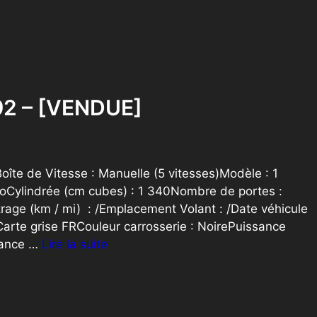
92 – [VENDUE]
te de Vitesse : Manuelle (5 vitesses)Modèle : 1
oCylindrée (cm cubes) : 1 340Nombre de portes :
trage (km / mi) : /Emplacement Volant : /Date véhicule
arte grise FRCouleur carrosserie : NoirePuissance
ssance …
Lire la suite