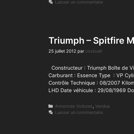
Laisser un commentaire
Triumph – Spitfire
25 juillet 2012
par
coxbuell
Constructeur : Triumph Boîte de Vi
Carburant : Essence Type : VP Cyli
Contrôle Technique : 08/2007 Kilo
LHD Date véhicule : 29/08/1969 D
Catégories
Annonces Voitures
,
Vendus
Laisser un commentaire