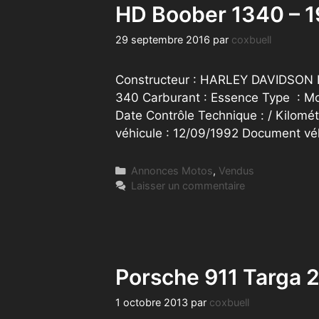
HD Boober 1340 – 
29 septembre 2016
par
coxbuell
Constructeur : HARLEY DAVIDSON Boî
340 Carburant : Essence Type : Mo
Date Contrôle Technique : / Kilomét
véhicule : 12/09/1992 Document vé
Catégories
Annonces Motos
,
Vendus
Laisser un commentaire
Porsche 911 Targa 2
1 octobre 2013
par
coxbuell