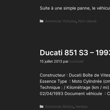
Suite à une simple panne, le véhicu
Catégories
Annonces Voitures
,
Non classé
Ducati 851 S3 – 19
15 juillet 2013
par
coxbuell
Constructeur : Ducati Boîte de Vite
Essence Type : Moto Cylindrée (cm 
Technique : / Kilométrage (km / mi
02/04/1993 Document véhicule :
Catégories
Annonces Motos
,
Vendus