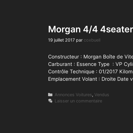
Morgan 4/4 4seater
19 juillet 2017
par
coxbuell
Constructeur : Morgan Boîte de Vite
Carburant : Essence Type : VP Cyl
Contrôle Technique : 01/2017 Kilom
Emplacement Volant : Droite Date 
Catégories
Annonces Voitures
,
Vendus
Laisser un commentaire